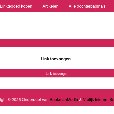
Linktegoed kopen
Artikelen
Alle dochterpagina's
Link toevoegen
Link toevoegen
ight © 2025 Onderdeel van
BaakmanMedia
&
Vrolijk Internet S